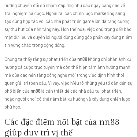
hướng chuyển đổi số nhằm đáp ứng nhu cầu ngày càng cao về
trải nghiệm cá cược. Ngoài ra, các chiến lược marketing sáng
tạo cùng hợp tác với các nhà phát triển game lớn đã tăng cường
sự thu hút của nền tảng này. Hơn thế nữa, việc chú trọng đến bảo
mật dữ liệu và quyền lợi người dùng cũng góp phần xây dựng niềm
tin vững chắc trong cộng đồng.
Chúng ta thấy rằng sự phát triển của
nn88
không chỉ phản ánh xu
hướng cá cược trực tuyến mà còn thể hiện tầm ảnh hưởng mạnh
mẽ của các nền tảng công nghệ mới trong việc định hình thói
quen giải trí toàn cầu. Vì vậy, việc hiểu rõ những yếu tố dẫn đến sự
phổ biến của
nn88
là cần thiết để các nhà đầu tư, phát triển,
hoặc người chơi có thể nắm bắt xu hướng và xây dựng chiến lược
phù hợp.
Các đặc điểm nổi bật của nn88
giúp duy trì vị thế