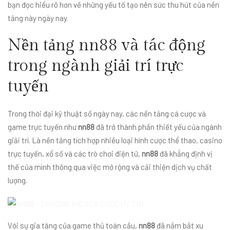
bạn đọc hiểu rõ hơn về những yếu tố tạo nên sức thu hút của nền
tảng này ngày nay.
Nền tảng nn88 và tác động
trong ngành giải trí trực
tuyến
Trong thời đại kỹ thuật số ngày nay, các nền tảng cá cược và
game trực tuyến như
nn88
đã trở thành phần thiết yếu của ngành
giải trí. Là nền tảng tích hợp nhiều loại hình cược thể thao, casino
trực tuyến, xổ số và các trò chơi điện tử,
nn88
đã khẳng định vị
thế của mình thông qua việc mở rộng và cải thiện dịch vụ chất
lượng.
Với sự gia tăng của game thủ toàn cầu,
nn88
đã nắm bắt xu